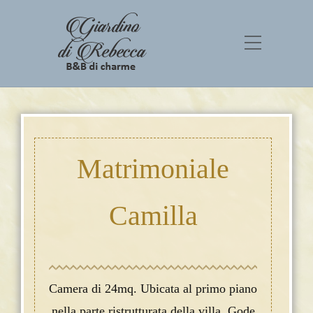
Matrimoniale
Camilla
Camera di 24mq. Ubicata al primo piano
nella parte ristrutturata della villa .Gode